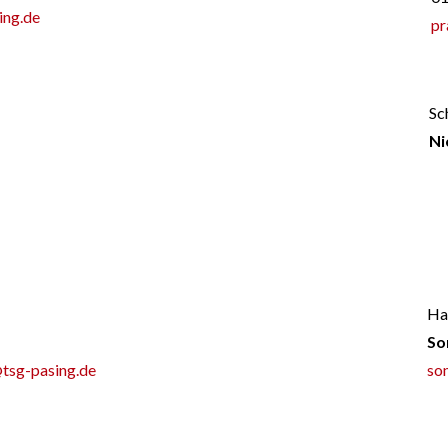
ing.de
pr
Sc
Ni
Ha
So
@tsg-pasing.de
so