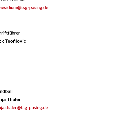
aesidium@tsg-pasing.de
hriftführer
ck Teofilovic
ndball
nja Thaler
nja.thaler@tsg-pasing.de