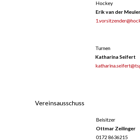
Hockey
Erik van der Meule
1.vorsitzender@hoc
Turnen
Katharina Seifert
katharina.seifert@ts
Vereinsausschuss
Beisitzer
Ottmar Zeilinger
0172 8636215