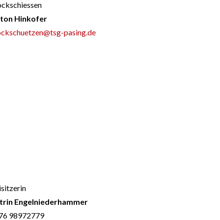
ockschiessen
ton Hinkofer
ockschuetzen@tsg-pasing.de
sitzerin
trin Engelniederhammer
76 98972779