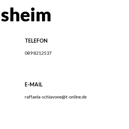
nsheim
TELEFON
089 8212537
E-MAIL
raffaela-schiavone@t-online.de