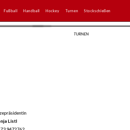
Fußball
Handball
Hockey
Turnen
Stockschießen
TURNEN
zepräsidentin
nja Listl
73 9472762