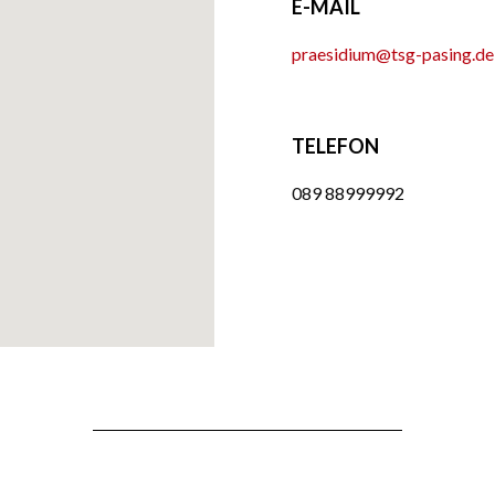
E-MAIL
praesidium@tsg-pasing.de
TELEFON
089 88999992