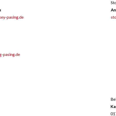
St
n
An
key-pasing.de
st
g-pasing.de
Bei
Ka
01