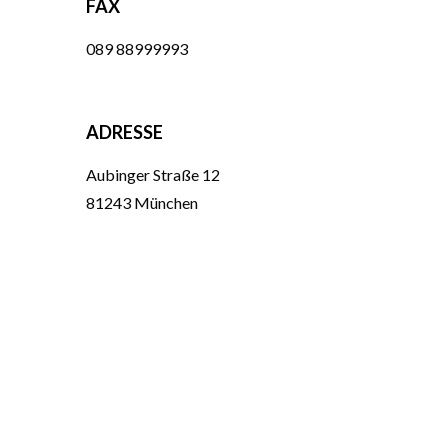
FAX
089 88999993
ADRESSE
Aubinger Straße 12
81243 München